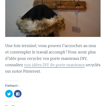
Une fois terminé, vous pouvez l’accrocher au mur
et contempler le travail accompli ! Pour avoir plus
d’idée pour recycler vos porte manteaux DIY,
consultez
nos idées DIY de porte manteaux
recyclés
sur notre Pinterest.
Partager :
C
C
l
l
i
i
q
q
u
u