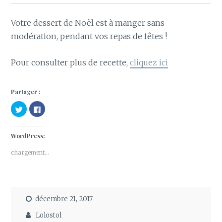
Votre dessert de Noël est à manger sans
modération, pendant vos repas de fêtes !
Pour consulter plus de recette,
cliquez ici
Partager :
C
C
l
l
i
i
q
q
u
u
WordPress:
e
e
z
z
p
p
chargement…
o
o
u
u
r
r
p
p
a
a
r
r
t
t
a
a
décembre 21, 2017
g
g
e
e
r
r
Lolostol
s
s