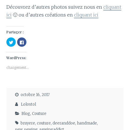
Découvrez d’autres photos suivez nous en
cliquant
ici
🙂 ou d’autres créations en
cliquant ici
Partager :
C
C
l
l
i
i
q
q
u
u
WordPress:
e
e
z
z
p
p
chargement…
o
o
u
u
r
r
p
p
a
a
r
r
t
t
a
a
octobre 16, 2017
g
g
e
e
r
r
Lolostol
s
s
u
u
Blog
,
Couture
r
r
T
F
w
a
bruyere
,
couture
,
deeranddoe
,
handmade
,
i
c
t
e
sew
,
sewing
,
sewingaddict