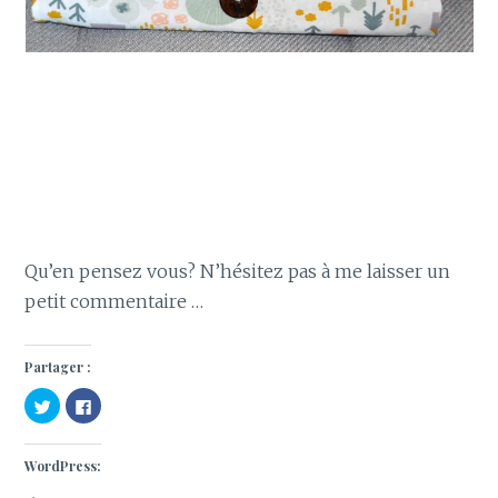
Qu’en pensez vous? N’hésitez pas à me laisser un
petit commentaire …
Partager :
C
C
l
l
i
i
q
q
u
u
WordPress:
e
e
z
z
p
p