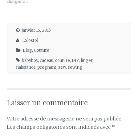
chargement…
o
o
u
u
r
r
p
p
a
a
r
r
t
t
a
a
janvier 16, 2016
g
g
e
e
r
r
Lolostol
s
s
u
u
Blog
,
Couture
r
r
T
F
w
a
babyboy
,
cadeau
,
couture
,
DIY
,
linger
,
i
c
t
e
naissance
,
pregnant
,
sew
,
sewing
t
b
e
o
r
o
(
k
o
(
u
o
v
u
r
v
e
r
Laisser un commentaire
d
e
a
d
n
a
s
n
u
s
Votre adresse de messagerie ne sera pas publiée.
n
u
e
n
Les champs obligatoires sont indiqués avec
*
n
e
o
n
u
o